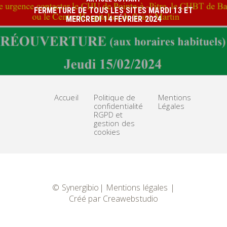
FERMETURE DE TOUS LES SITES MARDI 13 ET
MERCREDI 14 FÉVRIER 2024
Accueil
Politique de
Mentions
confidentialité
Légales
RGPD et
gestion des
cookies
© Synergibio|
Mentions légales
|
Créé par
Creawebstudio