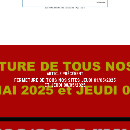
ARTICLE PRÉCÉDENT
FERMETURE DE TOUS NOS SITES JEUDI 01/05/2025
ET JEUDI 08/05/2025