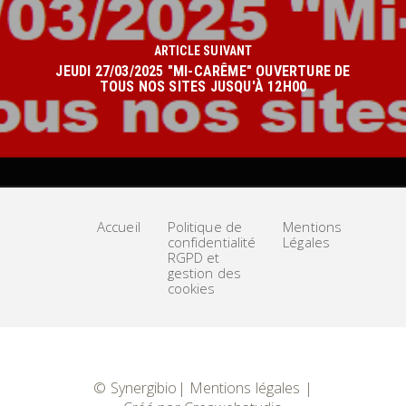
ARTICLE SUIVANT
JEUDI 27/03/2025 "MI-CARÊME" OUVERTURE DE
TOUS NOS SITES JUSQU'À 12H00
Accueil
Politique de
Mentions
confidentialité
Légales
RGPD et
gestion des
cookies
© Synergibio|
Mentions légales
|